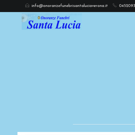
info@onoranzefunebrisantaluciaverona.it
045209