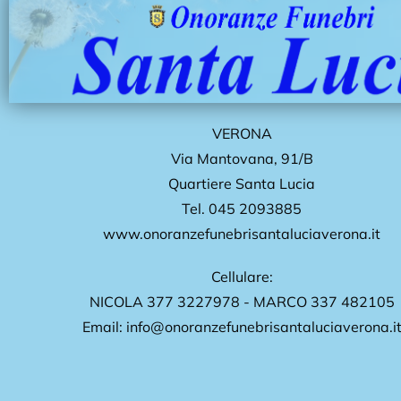
VERONA
Via Mantovana
,
91/B
Quartiere Santa Lucia
Tel.
045 2093885
www.onoranzefunebrisantaluciaverona.it
Cellulare:
NICOLA
377 3227978
- MARCO
337 482105
Email:
info@onoranzefunebrisantaluciaverona.i