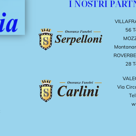
I NOSTRI PART
VILLAFRA
56
T
MOZZ
Montanari
ROVERBEL
28
T
VALE
Via Circ
Tel
ww
t