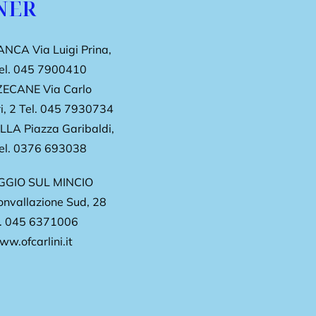
NER
NCA Via Luigi Prina,
el.
045 7900410
ECANE Via Carlo
, 2
Tel.
045 7930734
LA Piazza Garibaldi,
el.
0376 693038
GGIO SUL MINCIO
onvallazione Sud, 28
.
045 6371006
w.ofcarlini.it